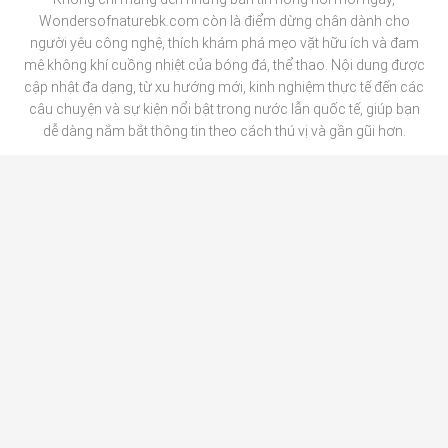
W
ondersofnaturebk.com
còn là điểm dừng chân dành cho
người yêu công nghệ, thích khám phá mẹo vặt hữu ích và đam
mê không khí cuồng nhiệt của bóng đá, thể thao. Nội dung được
cập nhật đa dạng, từ xu hướng mới, kinh nghiệm thực tế đến các
câu chuyện và sự kiện nổi bật trong nước lẫn quốc tế, giúp bạn
dễ dàng nắm bắt thông tin theo cách thú vị và gần gũi hơn.
BÓNG ĐÁ
CÔNG NGHỆ
MẸO VẶT
THỂ THAO
TIN TỨC TỔNG HỢP