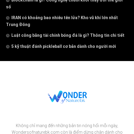
số
IRAN có khoảng bao nhiêu tên lửa? Kho vũ khí lớn nhất
Trung Đông
Luật công bằng tài chính bóng đá là gì? Thông tin chi tiết
5 kỹ thuật đánh pickleball cơ bản dành cho người mới
Không chỉ mang đến những bản tin nóng hổi mỗi ngày,
W
ondersofnaturebk.com
còn là điểm dừng chân dành cho