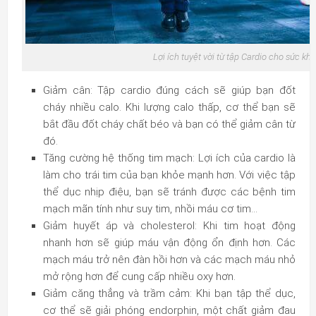
Lợi ích tuyệt vời từ tập Cardio cho sức kh
Giảm cân: Tập cardio đúng cách sẽ giúp bạn đốt
cháy nhiều calo. Khi lượng calo thấp, cơ thể bạn sẽ
bắt đầu đốt cháy chất béo và bạn có thể giảm cân từ
đó.
Tăng cường hệ thống tim mạch: Lợi ích của cardio là
làm cho trái tim của bạn khỏe mạnh hơn. Với việc tập
thể dục nhịp điệu, bạn sẽ tránh được các bệnh tim
mạch mãn tính như suy tim, nhồi máu cơ tim…
Giảm huyết áp và cholesterol: Khi tim hoạt động
nhanh hơn sẽ giúp máu vận động ổn định hơn. Các
mạch máu trở nên đàn hồi hơn và các mạch máu nhỏ
mở rộng hơn để cung cấp nhiều oxy hơn.
Giảm căng thẳng và trầm cảm: Khi bạn tập thể dục,
cơ thể sẽ giải phóng endorphin, một chất giảm đau