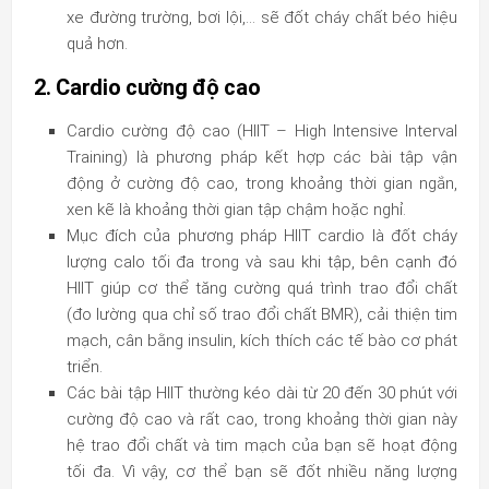
xe đường trường, bơi lội,… sẽ đốt cháy chất béo hiệu
quả hơn.
2. Cardio cường độ cao
Cardio cường độ cao (HIIT – High Intensive Interval
Training) là phương pháp kết hợp các bài tập vận
động ở cường độ cao, trong khoảng thời gian ngắn,
xen kẽ là khoảng thời gian tập chậm hoặc nghỉ.
Mục đích của phương pháp HIIT cardio là đốt cháy
lượng calo tối đa trong và sau khi tập, bên cạnh đó
HIIT giúp cơ thể tăng cường quá trình trao đổi chất
(đo lường qua chỉ số trao đổi chất BMR), cải thiện tim
mạch, cân bằng insulin, kích thích các tế bào cơ phát
triển.
Các bài tập HIIT thường kéo dài từ 20 đến 30 phút với
cường độ cao và rất cao, trong khoảng thời gian này
hệ trao đổi chất và tim mạch của bạn sẽ hoạt động
tối đa. Vì vậy, cơ thể bạn sẽ đốt nhiều năng lượng