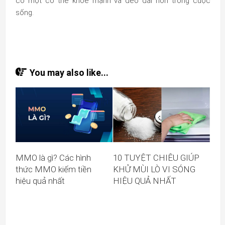
có một cơ thể khỏe mạnh và dẻo dai hơn trong cuộc
sống.
You may also like...
MMO là gì? Các hình
10 TUYỆT CHIÊU GIÚP
thức MMO kiếm tiền
KHỬ MÙI LÒ VI SÓNG
hiệu quả nhất
HIỆU QUẢ NHẤT