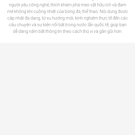
người yêu công nghệ, thích khám phá mẹo vặt hữu ích và đam
mê không khí cuồng nhiệt của bóng đá, thể thao. Nội dung được
cập nhật đa dạng, từ xu hướng mới, kinh nghiệm thực tế đến các
câu chuyện và sự kiện nổi bật trong nước lẫn quốc tế, giúp bạn
dễ dàng nắm bắt thông tin theo cách thú vị và gần gũi hơn.
BÓNG ĐÁ
CÔNG NGHỆ
MẸO VẶT
THỂ THAO
TIN TỨC TỔNG HỢP