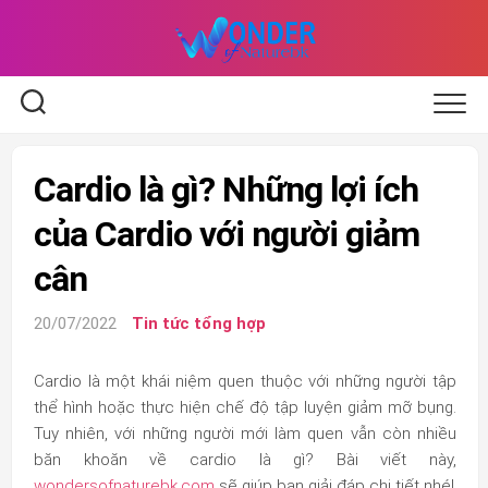
Skip
to
content
Cardio là gì? Những lợi ích
của Cardio với người giảm
cân
20/07/2022
Tin tức tổng hợp
Cardio là một khái niệm quen thuộc với những người tập
thể hình hoặc thực hiện chế độ tập luyện giảm mỡ bụng.
Tuy nhiên, với những người mới làm quen vẫn còn nhiều
băn khoăn về
cardio là gì
? Bài viết này,
wondersofnaturebk.com
sẽ giúp bạn giải đáp chi tiết nhé!