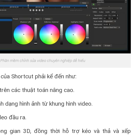
 Phần mềm chỉnh sửa video chuyên nghiệp dễ hiểu
 của Shortcut phải kể đến như:
trên các thuật toán nâng cao.
nh dạng hình ảnh từ khung hình video.
deo đầu ra.
ng gian 3D, đồng thời hỗ trợ kéo và thả và xếp