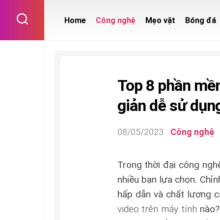
Skip
to
Home
Công nghệ
Mẹo vặt
Bóng đá
content
Top 8 phần mềm
giản dễ sử dụn
08/05/2023
Công nghệ
Trong thời đại công nghệ
nhiều bạn lựa chọn. Chỉ
hấp dẫn và chất lượng c
video trên máy tính
nào?