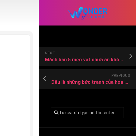
NEXT
Mách bạn 5 mẹo vặt chữa ăn khó tiêu hiệu quả ngay tại nhà
PREVIOUS
Đâu là những bức tranh của họa sĩ Van Gogh nổi tiếng và đắt giá nhất?