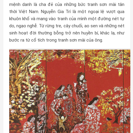
mệnh danh là cha đẻ của những bức tranh sơn mài tân
thời Việt Nam. Nguyễn Gia Trí là một ngoại lệ vượt qua
khuôn khổ và mang vào tranh của mình một đường nét tự
do, ngạo nghễ. Từ rừng tre, cây chuối, ao sen và những nét
sinh hoạt đời thường bỗng trở nên huyền bí, khác lạ, như
bước ra từ cổ tích trong tranh sơn mài của ông.