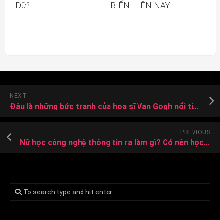
Dữ?
BIẾN HIỆN NAY
NEXT
Đâu là những bức tranh của họa sĩ Van Gogh nổi tiếng và đắt giá nhất?
PREVIOUS
Nữ học công nghệ thông tin ra làm gì? Có nên học CNTT hay không?