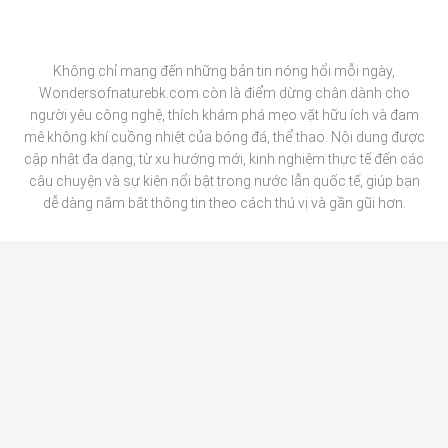
Không chỉ mang đến những bản tin nóng hổi mỗi ngày,
W
ondersofnaturebk.com
còn là điểm dừng chân dành cho
người yêu công nghệ, thích khám phá mẹo vặt hữu ích và đam
mê không khí cuồng nhiệt của bóng đá, thể thao. Nội dung được
cập nhật đa dạng, từ xu hướng mới, kinh nghiệm thực tế đến các
câu chuyện và sự kiện nổi bật trong nước lẫn quốc tế, giúp bạn
dễ dàng nắm bắt thông tin theo cách thú vị và gần gũi hơn.
BÓNG ĐÁ
CÔNG NGHỆ
MẸO VẶT
THỂ THAO
TIN TỨC TỔNG HỢP